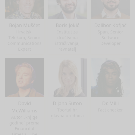
Bojan Mušćet
Boris Jokić
Dalibor Kofjač
Hrvatski
Institut za
Span, Senior
Telekom, Senior
društvena
Software
Communications
istraživanja,
Developer
Expert
ravnatelj
David
Dijana Suton
Dr. Milli
Tportal.hr,
Fact checker
McWilliams
glavna urednica
Autor „knjige
godine“ prema
Financital
Timesu i The