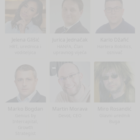
Jelena Glišić
Jurica Jednačak
Karlo Džafić
HRT, urednica i
HANFA, Član
Hartera Robitics,
voditeljica
upravnog vijeća
osnivač
Marko Bogdan
Martin Morava
Miro Rosandić
Genius by
Devot, CEO
Glavni urednik
Intercapital,
Buga
Growth
Strategist