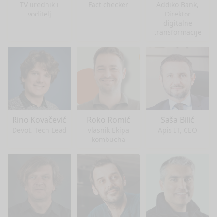
TV urednik i
Fact checker
Addiko Bank,
voditelj
Direktor
digitalne
transformacije
Rino Kovačević
Roko Romić
Saša Bilić
Devot, Tech Lead
vlasnik Ekipa
Apis IT, CEO
kombucha