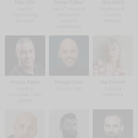
Filip Šišić
Franjo Piškur
Gea Kariž
Google,
Apis IT, Head of
Mastercard,
Engineering
distributed
Country
Manager
systems
Manager
department
Hrvoje Balen
Hrvoje Ćosić
Ida Prester
Algebra,
Aircash, CEO
Scenska
Suosnivač i član
umjetnica
Uprave