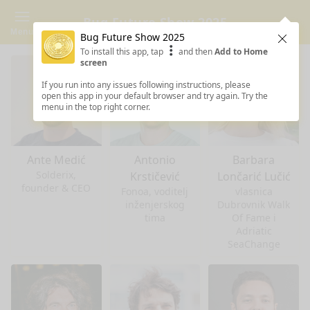
Bug Future Show 2025
Menu
Bug Future Show 2025
Clos
To install this app, tap
and then
Add to Home
screen
If you run into any issues following instructions, please
open this app in your default browser and try again. Try the
menu in the top right corner.
Ante Medić
Antonio
Barbara
Solderix,
Krstičević
Lončarić Lučić
founder & CEO
Fonoa, voditelj
vlasnica
inženjerskog
Dubrovnik Walk
tima
Of Fame i
Adriatic
SeaChange