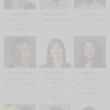
Ivan Čulo
Ivan Glavaš
Ivan Šarić
Hrvatska pošta,
Blockroad, CEO
Voditelj Bug
predsjednik
Future Showa
Uprave
2025
Ivan Vrdoljak
Ivana Drlje
Jadranka
Bloomberg TV,
Intercapital
Lovrić
urednik i voditelj
Asset
FER, Voditeljica
Management,
projekta
Chief Genius
CROBOHUB++
Officer