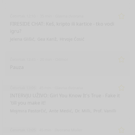
Četvrtak 12:10
35 min
Glavna dvorana
Remo
FIRESIDE CHAT: Keš, kripto ili kartice - tko vodi
igru?
Jelena Glišić
Gea Kariž
Hrvoje Ćosić
Četvrtak 12:45
20 min
Odmor
Remo
Pauza
Četvrtak 13:05
45 min
Glavna dvorana
Remo
INTERVJU UŽIVO: Girl You Know It's True - Fake it
'till you make it!
Mojmira Pastorčić
Ante Medić
Dr. Milli
Prof. Vanilli
Četvrtak 13:05
45 min
Dvorana Müller