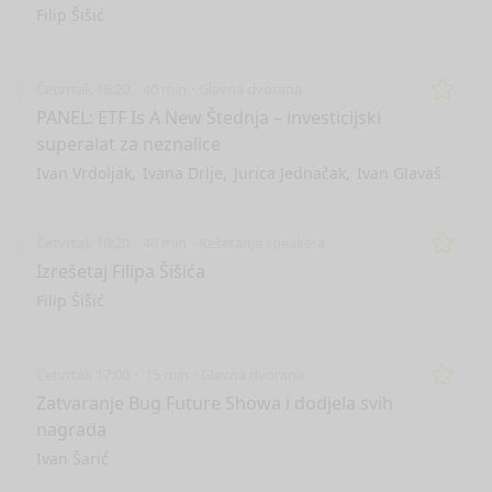
Filip Šišić
Četvrtak 16:20
40 min
Glavna dvorana
Remo
PANEL: ETF Is A New Štednja – investicijski
superalat za neznalice
Ivan Vrdoljak
Ivana Drlje
Jurica Jednačak
Ivan Glavaš
Četvrtak 16:20
40 min
Rešetanje speakera
Remo
Izrešetaj Filipa Šišića
Filip Šišić
Četvrtak 17:00
15 min
Glavna dvorana
Remo
Zatvaranje Bug Future Showa i dodjela svih
nagrada
nge mode
Ivan Šarić