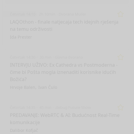
Četvrtak 14:10
2h 10min
Dvorana Müller
Remo
LAQOthon - finale natjecaja tech idejnih rješenja
na temu održivosti
Ida Prester
Četvrtak 14:30
30 min
Glavna dvorana
Remo
INTERVJU UŽIVO: Ex Cathedra vs Postmoderna -
čime bi Pošta mogla iznenaditi korisnike idućih
Božića?
Hrvoje Balen
Ivan Čulo
Četvrtak 14:35
45 min
.debug Future Show
Remo
PREDAVANJE: WebRTC & AI: Budućnost Real-Time
komunikacije
Dalibor Kofjač