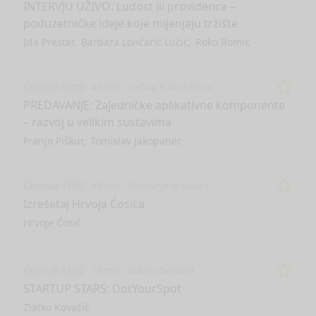
Remo
INTERVJU UŽIVO: Ludost ili providenca –
poduzetničke ideje koje mijenjaju tržište
Ida Prester
Barbara Lončarić Lučić
Roko Romić
Četvrtak 13:05
45 min
.debug Future Show
Remo
PREDAVANJE: Zajedničke aplikativne komponente
– razvoj u velikim sustavima
Franjo Piškur
Tomislav Jakopanec
Četvrtak 13:05
45 min
Rešetanje speakera
Remo
Izrešetaj Hrvoja Ćosića
Hrvoje Ćosić
Četvrtak 13:50
10 min
Glavna dvorana
Remo
STARTUP STARS: DotYourSpot
Zlatko Kovačić