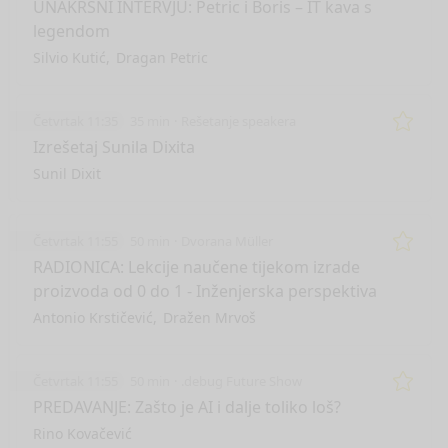
Remo
UNAKRSNI INTERVJU: Petric i Boris – IT kava s
legendom
Silvio Kutić
Dragan Petric
Četvrtak 11:35
35 min
Rešetanje speakera
Remo
Izrešetaj Sunila Dixita
Sunil Dixit
Četvrtak 11:55
50 min
Dvorana Müller
Remo
RADIONICA: Lekcije naučene tijekom izrade
proizvoda od 0 do 1 - Inženjerska perspektiva
Antonio Krstičević
Dražen Mrvoš
Četvrtak 11:55
50 min
.debug Future Show
Remo
PREDAVANJE: Zašto je AI i dalje toliko loš?
Rino Kovačević