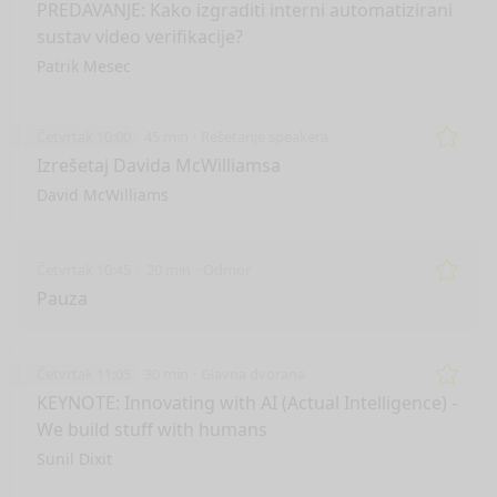
Remo
PREDAVANJE: Kako izgraditi interni automatizirani
sustav video verifikacije?
Patrik Mesec
Četvrtak 10:00
45 min
Rešetanje speakera
Remo
Izrešetaj Davida McWilliamsa
David McWilliams
Četvrtak 10:45
20 min
Odmor
Remo
Pauza
Četvrtak 11:05
30 min
Glavna dvorana
Remo
KEYNOTE: Innovating with AI (Actual Intelligence) -
We build stuff with humans
Sunil Dixit