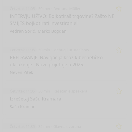
Četvrtak 11:05
50 min
Dvorana Müller
Remo
INTERVJU UŽIVO: Bojkotiraš trgovine? Zašto NE
SMIJEŠ bojkotirati investiranje!
Vedran Sorić
Marko Bogdan
Četvrtak 11:05
50 min
.debug Future Show
Remo
PREDAVANJE: Navigacija kroz kibernetičko
okruženje - Nove prijetnje u 2025.
Neven Zitek
Četvrtak 11:05
30 min
Rešetanje speakera
Remo
Izrešetaj Sašu Kramara
Saša Kramar
Četvrtak 11:35
35 min
Glavna dvorana