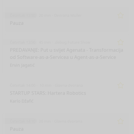
Četvrtak 13:50
20 min
Dvorana Müller
Remo
Pauza
Četvrtak 13:50
45 min
.debug Future Show
Remo
PREDAVANJE: Put u svijet Agenata - Transformacija
od Software-as-a-Servicea u Agent-as-a-Service
Ervin Jagatić
Četvrtak 14:00
10 min
Glavna dvorana
Remo
STARTUP STARS: Hartera Robotics
Karlo Džafić
Četvrtak 14:10
20 min
Glavna dvorana
Remo
Pauza