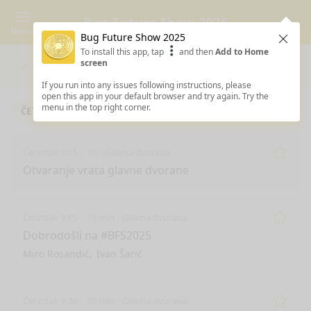
Bug Future Show 2025
Menu
Bug Future Show 2025
Clos
To install this app, tap
and then
Add to Home
screen
Days
Sea
If you run into any issues following instructions, please
open this app in your default browser and try again. Try the
menu in the top right corner.
ČETVRTAK 6.2.2025
Četvrtak 8:15
1h
Glavna dvorana
Remo
Otvaranje vrata glavne dvorane
Četvrtak 9:15
15 min
Glavna dvorana
Remo
Dobrodošli na #BFS2025
Miro Rosandić
Ivan Šarić
Četvrtak 9:30
30 min
Glavna dvorana