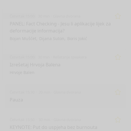
Četvrtak 15:00
30 min
Glavna dvorana
Remo
PANEL: Fact Checking - Jesu li aplikacije lijek za
deformacije informacija?
Bojan Mušćet
Dijana Suton
Boris Jokić
Četvrtak 15:00
30 min
Rešetanje speakera
Remo
Izrešetaj Hrvoja Balena
Hrvoje Balen
Četvrtak 15:30
20 min
Glavna dvorana
Remo
Pauza
Četvrtak 15:50
30 min
Glavna dvorana
Remo
KEYNOTE: Put do uspjeha bez burnouta