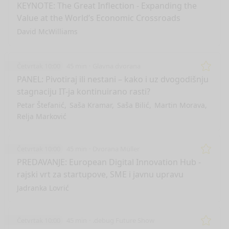
Remo
KEYNOTE: The Great Inflection - Expanding the
Value at the World’s Economic Crossroads
David McWilliams
Četvrtak 10:00
45 min
Glavna dvorana
Remo
PANEL: Pivotiraj ili nestani – kako i uz dvogodišnju
stagnaciju IT-ja kontinuirano rasti?
Petar Štefanić
Saša Kramar
Saša Bilić
Martin Morava
Relja Marković
Četvrtak 10:00
45 min
Dvorana Müller
Remo
PREDAVANJE: European Digital Innovation Hub -
rajski vrt za startupove, SME i javnu upravu
Jadranka Lovrić
Četvrtak 10:00
45 min
.debug Future Show